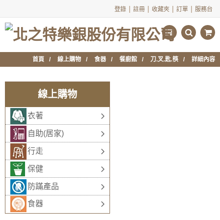
|
|
|
|
登錄
註冊
收藏夾
訂單
服務台
首頁
線上購物
食器
餐廚館
刀.叉.匙.筷
詳細內容
線上購物
衣著
自助(居家)
行走
保健
防蹣產品
食器