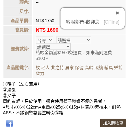
顏色:
--
尺寸:
✖
產品單價:
NT$ 1750
客服部門-歡迎您
[
Offline
]
NT$ 1690
會員價:
運費試算:
結帳金額滿$1500免運費，如未滿則運費
$100。
產品關鍵字:
杖
老人
北之特
居家
保健
高齡
照護
輔具
樂齡
省力
①筷子（左右兼用）
②湯匙
③叉子
簡約質輕，易於使用，適合使用筷子稍嫌不便的患者。
●尺寸/①②③22cm●重量/①25g②③15g●材質/①紫檀木・耐熱
ABS・不銹鋼聚氨酯塗料②③櫻
加入購物車