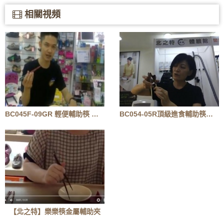
相關視頻
BC045F-09GR 輕便輔助筷 綠紅
BC054-05R頂級進食輔助筷右手
【北之特】樂樂筷金屬輔助夾