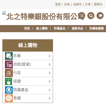
|
|
|
|
登錄
註冊
收藏夾
訂單
服務台
首頁
線上購物
防蹣產品
過敏用品
防蹣吸塵機
線上購物
衣著
自助(居家)
行走
保健
防蹣產品
食器