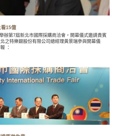
看15億
26日舉辦第7屆新北市國際採購商洽會，開幕儀式邀請貴賓
暨北之特樂銀股份有限公司總經理黃景瑞參與開幕儀
報 ：
reakingnews/2926394