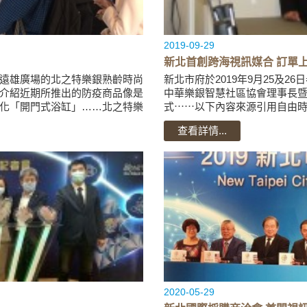
2019-09-29
新北首創跨海視訊媒合 訂單上
iFG遠雄廣場的北之特樂銀熟齡時尚
新北市府於2019年9月25及
介紹近期所推出的防疫商品像是
中華樂銀智慧社區協會理事長
化「開門式浴缸」……北之特樂
式⋯⋯以下內容來源引用自由時
https://ec.ltn.com.tw/article/b
查看詳情...
2020-05-29