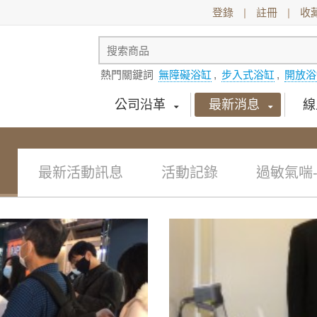
登錄
|
註冊
|
收
熱門關鍵詞
無障礙浴缸
,
步入式浴缸
,
開放浴
公司沿革
最新消息
線
最新活動訊息
活動記錄
過敏氣喘