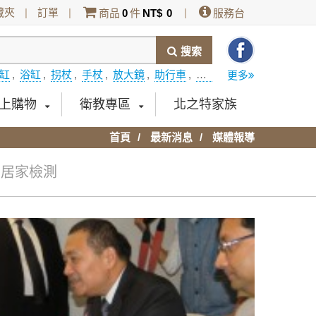
藏夾
|
訂單
|
|
商品
0
件
NT$
0
服務台
搜索
缸
,
浴缸
,
拐杖
,
手杖
,
放大鏡
,
助行車
,
開門式浴缸
,
DUNLOP
,
更多
上購物
衛教專區
北之特家族
首頁
最新消息
媒體報導
-居家檢測