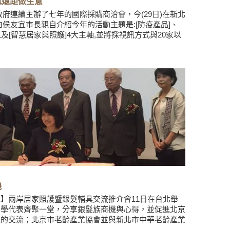
訊遠距做生意
府連續主辦了七年的國際採購商洽會，今(29日)在新北
侯友宜市長親自介紹今年的活動主題是:[防疫產品]、
以及[智慧居家與照護]4大主軸,並將採視訊方式與20家以
機
】兩岸居家照護暨銀髮輔具交流推介會11日在台北舉
官學代表齊聚一堂，分享銀髮族商機與心得，並促進北京
上的交流；北京市老齡產業協會並與新北市中華老齡產業