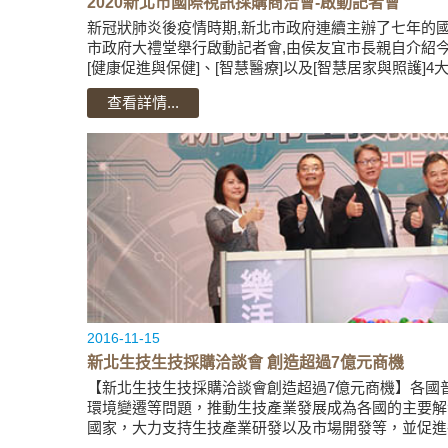
2020新北市國際視訊採購商洽會-啟動記者會
新冠狀肺炎後疫情時期,新北市政府連續主辦了七年的國
市政府大禮堂舉行啟動記者會,由侯友宜市長親自介紹今
[健康促進與保健]、[智慧醫療]以及[智慧居家與照護]4
上國外企業洽談,爭...
查看詳情...
2016-11-15
新北生技生技採購洽談會 創造超過7億元商機
【新北生技生技採購洽談會創造超過7億元商機】各國
環境變遷等問題，推動生技產業發展成為各國的主要解
國家，大力支持生技產業研發以及市場開發等，並促進
新北市中華老齡...