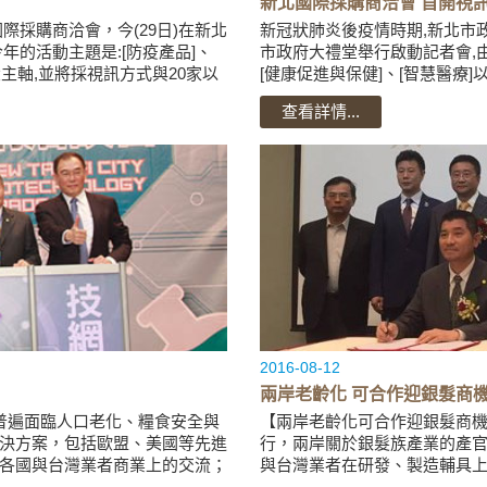
新北國際採購商洽會 首開視
際採購商洽會，今(29日)在新北
新冠狀肺炎後疫情時期,新北市政
年的活動主題是:[防疫產品]、
市政府大禮堂舉行啟動記者會,由
大主軸,並將採視訊方式與20家以
[健康促進與保健]、[智慧醫療]
上國外企業洽談,爭...
查看詳情...
2016-08-12
兩岸老齡化 可合作迎銀髮商
普遍面臨人口老化、糧食安全與
【兩岸老齡化可合作迎銀髮商機
決方案，包括歐盟、美國等先進
行，兩岸關於銀髮族產業的產
各國與台灣業者商業上的交流；
與台灣業者在研發、製造輔具
發展促進會簽訂戰...