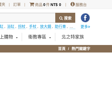
藏夾
|
訂單
|
|
商品
0
件
NT$
0
服務台
搜索
缸
,
浴缸
,
拐杖
,
手杖
,
放大鏡
,
助行車
,
開門式浴缸
,
DUNLOP
,
更多
上購物
衛教專區
北之特家族
首頁
熱門關鍵字