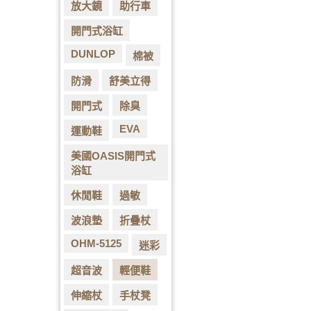
放大鏡
助行車
開門式浴缸
DUNLOP
棉被
防滑
舒美立得
開門式
除臭
EVA
運動鞋
美國OASIS開門式
浴缸
休閒鞋
過敏
波浪墊
折疊杖
OHM-5125
迷彩
超音波
輕便鞋
伸縮杖
手杖凳