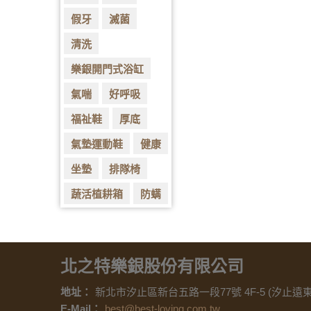
假牙
滅菌
清洗
樂銀開門式浴缸
氣喘
好呼吸
福祉鞋
厚底
氣墊運動鞋
健康
坐墊
排隊椅
蔬活植耕箱
防螨
北之特樂銀股份有限公司
地址：
新北市汐止區新台五路一段77號 4F-5 (汐止遠
E-Mail：
best@best-loving.com.tw