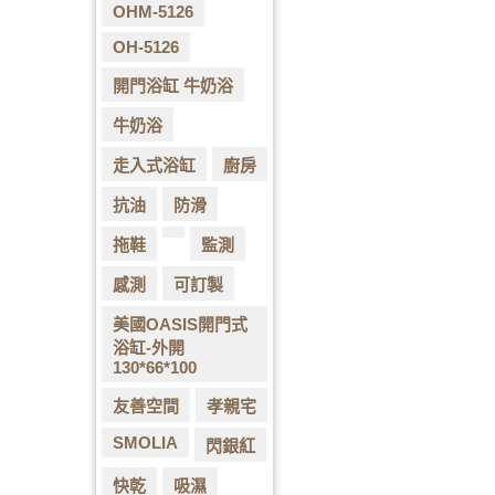
OHM-5126
OH-5126
開門浴缸 牛奶浴
牛奶浴
走入式浴缸
廚房
抗油
防滑
拖鞋
監測
感測
可訂製
美國OASIS開門式
浴缸-外開
130*66*100
友善空間
孝親宅
SMOLIA
閃銀紅
快乾
吸濕